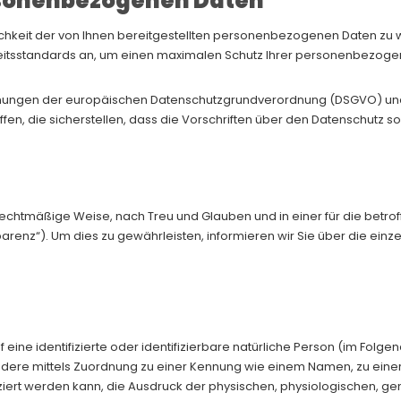
ersonenbezogenen Daten
ichkeit der von Ihnen bereitgestellten personenbezogenen Daten zu 
eitsstandards an, um einen maximalen Schutz Ihrer personenbezoge
timmungen der europäischen Datenschutzgrundverordnung (DSGVO) 
, die sicherstellen, dass die Vorschriften über den Datenschutz sow
chtmäßige Weise, nach Treu und Glauben und in einer für die betro
renz“). Um dies zu gewährleisten, informieren wir Sie über die einz
eine identifizierte oder identifizierbare natürliche Person (im Folgen
sondere mittels Zuordnung zu einer Kennung wie einem Namen, zu ein
t werden kann, die Ausdruck der physischen, physiologischen, genet