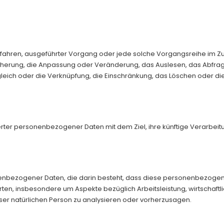
er Verfahren, ausgeführter Vorgang oder jede solche Vorgangsreihe
icherung, die Anpassung oder Veränderung, das Auslesen, das Abfra
leich oder die Verknüpfung, die Einschränkung, das Löschen oder di
erter personenbezogener Daten mit dem Ziel, ihre künftige Verarbei
ersonenbezogener Daten, die darin besteht, dass diese personenbezo
rten, insbesondere um Aspekte bezüglich Arbeitsleistung, wirtschaftl
eser natürlichen Person zu analysieren oder vorherzusagen.