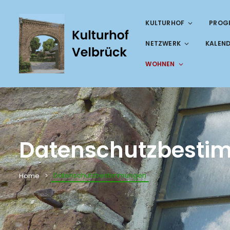
KULTURHOF
PROG
NETZWERK
KALEN
WOHNEN
Datenschutzbest
Datenschutzbestimmungen
Home