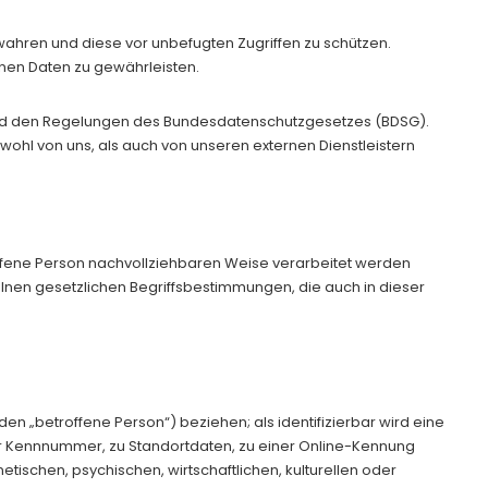
wahren und diese vor unbefugten Zugriffen zu schützen.
nen Daten zu gewährleisten.
und den Regelungen des Bundesdatenschutzgesetzes (BDSG).
ohl von uns, als auch von unseren externen Dienstleistern
ffene Person nachvollziehbaren Weise verarbeitet werden
elnen gesetzlichen Begriffsbestimmungen, die auch in dieser
den „betroffene Person“) beziehen; als identifizierbar wird eine
er Kennnummer, zu Standortdaten, zu einer Online-Kennung
ischen, psychischen, wirtschaftlichen, kulturellen oder