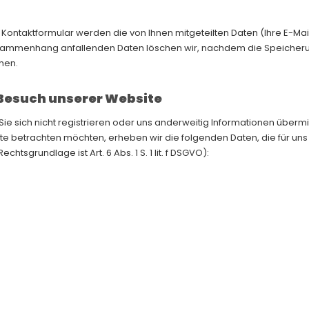
n Kontaktformular werden die von Ihnen mitgeteilten Daten (Ihre E-M
sammenhang anfallenden Daten löschen wir, nachdem die Speicherung 
hen.
Besuch unserer Website
ie sich nicht registrieren oder uns anderweitig Informationen überm
e betrachten möchten, erheben wir die folgenden Daten, die für uns 
htsgrundlage ist Art. 6 Abs. 1 S. 1 lit. f DSGVO):