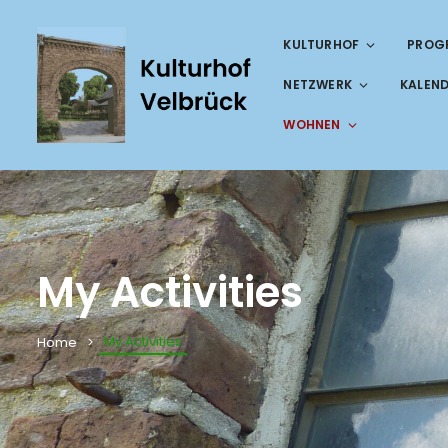
KULTURHOF
PROG
NETZWERK
KALEN
WOHNEN
My Activities
My Activities
Home