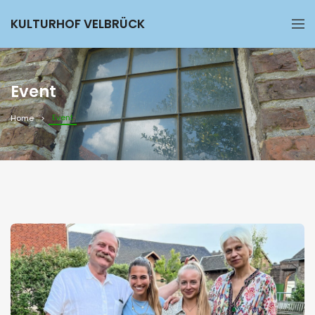
KULTURHOF VELBRÜCK
Event
Event
Home