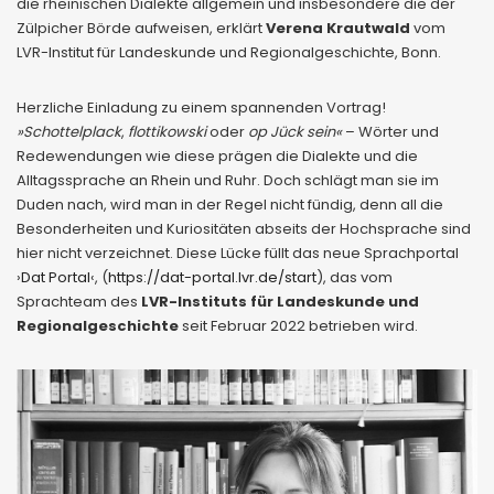
die rheinischen Dialekte allgemein und insbesondere die der
Zülpicher Börde aufweisen, erklärt
Verena Krautwald
vom
LVR-Institut für Landeskunde und Regionalgeschichte, Bonn.
Herzliche Einladung zu einem spannenden Vortrag!
»Schottelplack
,
flottikowski
oder
op Jück sein«
– Wörter und
Redewendungen wie diese prägen die Dialekte und die
Alltagssprache an Rhein und Ruhr. Doch schlägt man sie im
Duden nach, wird man in der Regel nicht fündig, denn all die
Besonderheiten und Kuriositäten abseits der Hochsprache sind
hier nicht verzeichnet. Diese Lücke füllt das neue Sprachportal
›
Dat Portal
‹, (
https://dat-portal.lvr.de/start
), das vom
Sprachteam des
LVR-Instituts für Landeskunde und
Regionalgeschichte
seit Februar 2022 betrieben wird.