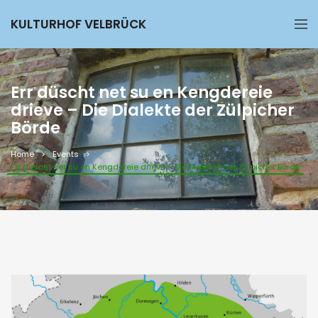
KULTURHOF VELBRÜCK
Err düscht net su en Kengdereie
drieve – Die Dialekte der Zülpicher
Börde
Home
Events
Err düscht net su en Kengdereie drieve – Die Dialekte der Zülpicher Börde